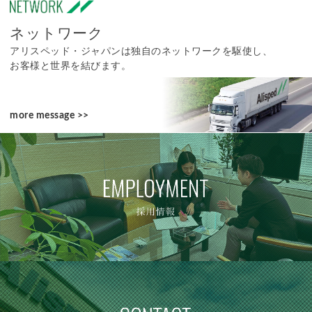
>2016.02.15
大阪支店移動しました
ネットワーク
アリスペッド・ジャパンは独自のネットワークを駆使し、
>2015.11.16
成田営業所が移転いたしました。
お客様と世界を結びます。
成田営業所が移転いたしました。 新住
所：千葉県成田市古込字込前154-4
成田国際空港内 第一貨物代理店ビル
more message >>
331-A