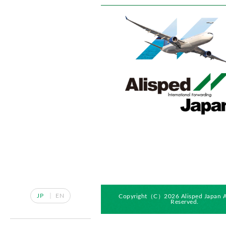
JP
EN
Copyright（C）2026 Alisped Japan Al
Reserved.