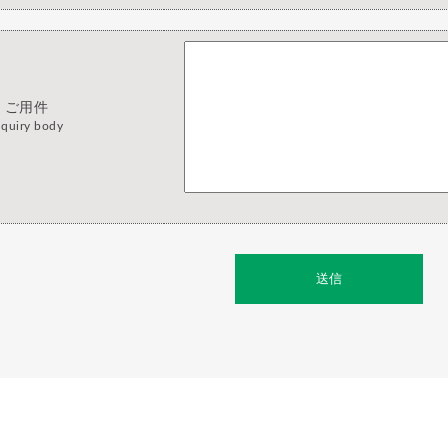
ご用件
nquiry body