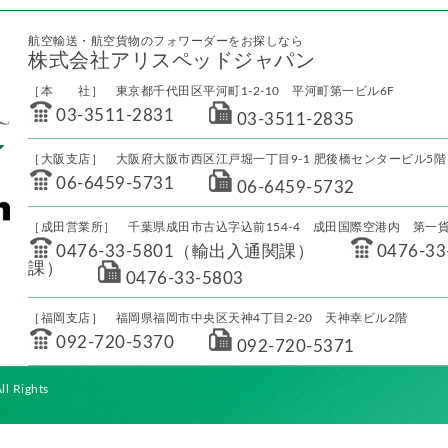
航空輸送・航空貨物のフォワーダーをお探しなら
株式会社アリスペッドジャパン
［本 社］ 東京都千代田区平河町1-2-10 平河町第一ビル6F
03-3511-2831
03-3511-2835
［大阪支店］ 大阪府大阪市西区江戸堀一丁目9-1 肥後橋センタービル5階
06-6459-5731
06-6459-5732
［成田営業所］ 千葉県成田市古込字込前154-4 成田国際空港内 第一貨
0476-33-5801（輸出入通関課）
0476-
課）
0476-33-5803
［福岡支店］ 福岡県福岡市中央区天神4丁目2-20 天神幸ビル2階
092-720-5370
092-720-5371
l Rights