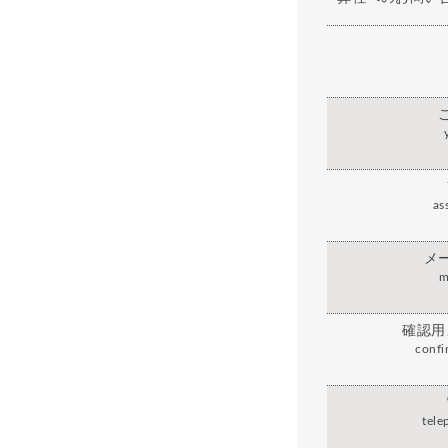
as
メ
m
確認用
confi
tel