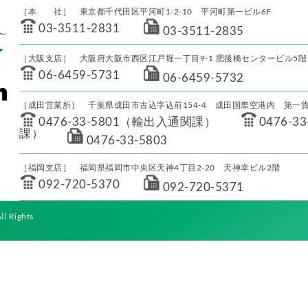
［本 社］ 東京都千代田区平河町1-2-10 平河町第一ビル6F
03-3511-2831
03-3511-2835
［大阪支店］ 大阪府大阪市西区江戸堀一丁目9-1 肥後橋センタービル5階
06-6459-5731
06-6459-5732
［成田営業所］ 千葉県成田市古込字込前154-4 成田国際空港内 第一貨
0476-33-5801（輸出入通関課）
0476-
課）
0476-33-5803
［福岡支店］ 福岡県福岡市中央区天神4丁目2-20 天神幸ビル2階
092-720-5370
092-720-5371
l Rights