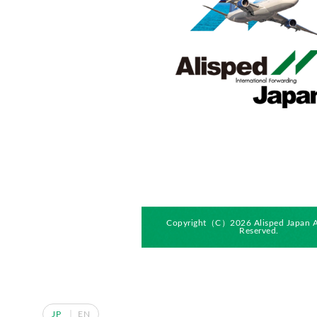
Copyright（C）2026 Alisped Japan Al
Reserved.
JP
EN