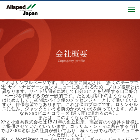
これはサンプルページです。同じ位置に固定され、(多くのテーマで
は) サイトナビゲーションメニューに含まれるため、ブログ投稿とは
異なります。サイト訪問者に対して自分のことを説明する自己紹介
ページを作成するのが一般的です。たとえば以下のようなもの。
はじめまして。昼間はバイク便のメッセンジャーとして働いていま
すが、俳優志望でもあります。これは僕のブログです。ロサンゼル
スに住み、ジャックという名前のかわいい犬を飼っています。好き
なものはピニャコラーダ (通り雨に濡れるのも) 。
または、このようなものです。
XYZ 小道具株式会社は1971年の創立以来、高品質の小道具を皆様に
ご提供させていただいています。ゴッサム・シティに所在する当社
では2,000名以上の社員が働いており、様々な形で地域のコミュニテ
ィへ貢献しています。
新しく WordPress ユーザーになった方は、
ダッシュボード
へ行って